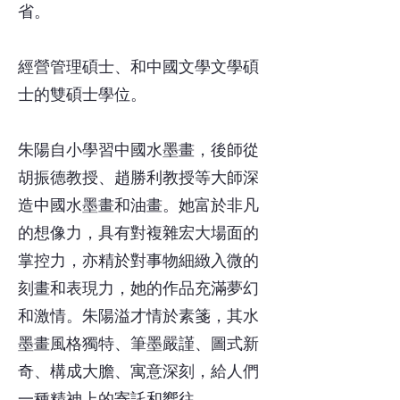
省。
經營管理碩士、和中國文學文學碩
士的雙碩士學位。
朱陽自小學習中國水墨畫，後師從
胡振德教授、趙勝利教授等大師深
造中國水墨畫和油畫。她富於非凡
的想像力，具有對複雜宏大場面的
掌控力，亦精於對事物細緻入微的
刻畫和表現力，她的作品充滿夢幻
和激情。朱陽溢才情於素箋，其水
墨畫風格獨特、筆墨嚴謹、圖式新
奇、構成大膽、寓意深刻，給人們
一種精神上的寄託和嚮往。