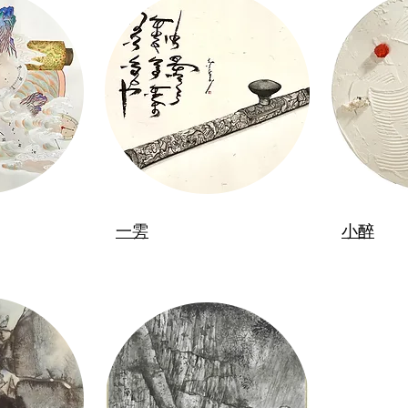
一雱
小醉