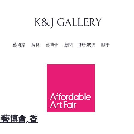
K&J GALLERY
藝術家
展覽
藝博會
新聞
聯系我們
關于
23 藝博會, 香