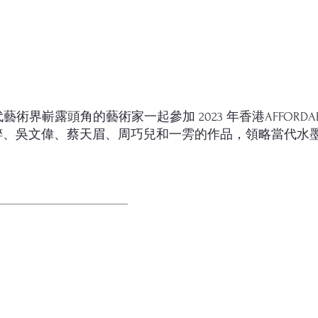
位在當代藝術界嶄露頭角的藝術家一起參加 2023 年香港AFFORD
醉、吳文偉、蔡天眉、周巧兒和一雱的作品，領略當代水