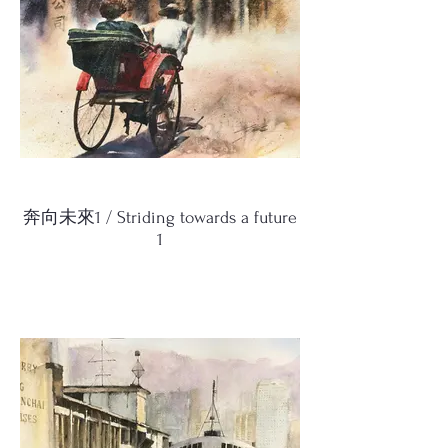
奔向未來1 / Striding towards a future
1