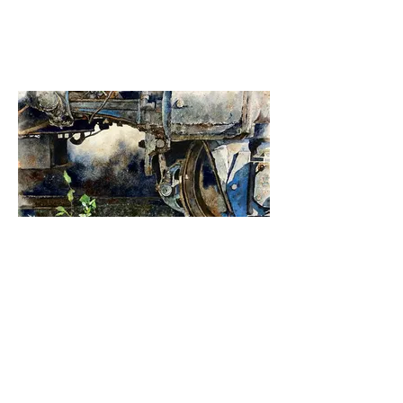
氣節/ Integrity