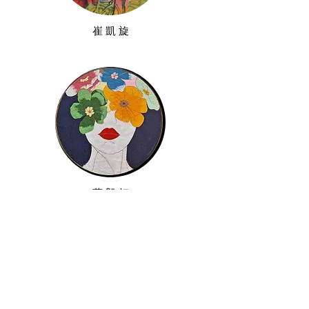
崔 凱 旋
蔡 毅 虹