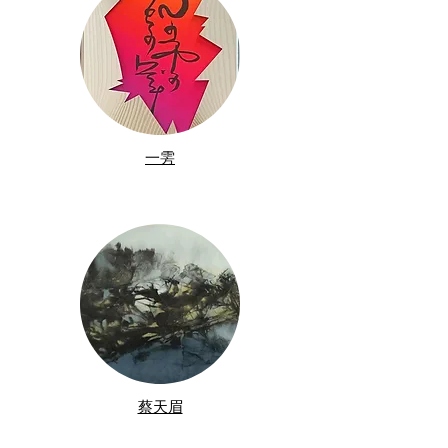
一雱
蔡天眉