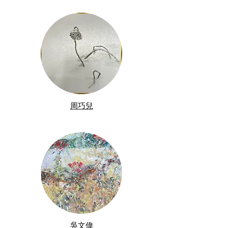
周巧兒
吳文偉