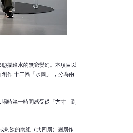
形態描繪水的無窮變幻。本項目以
創作 十二幅「水圖」 ，分為兩
入場時第一時間感受從「方寸」到
，完成剩餘的兩組（共四扇）團扇作