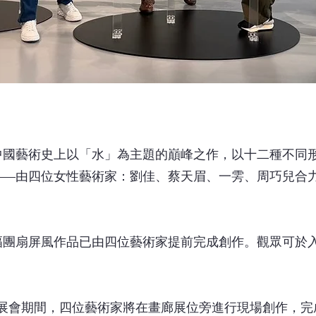
中國藝術史上以「水」為主題的巔峰之作，以十二種不同
—由四位女性藝術家：劉佳、蔡天眉、一雱、周巧兒合力
幅團扇屏風作品已由四位藝術家提前完成創作。觀眾可於
ry 展位，展會期間，四位藝術家將在畫廊展位旁進行現場創作