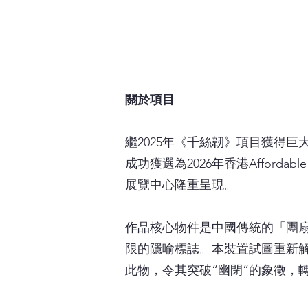
關於項目
繼2025年《千絲韌》項目獲得巨大
成功獲選為2026年香港Affordabl
展覽中心隆重呈現。
作品核心物件是中國傳統的「團
限的隱喻標誌。本裝置試圖重新解
此物，令其突破“幽閉”的象徵，