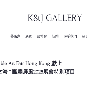
K&J GALLERY
藝術家
展覽
藝博會
新聞
聯系我們
關于
ble Art Fair Hong Kong 獻上
海 ” 團扇屏風2026展會特別項目